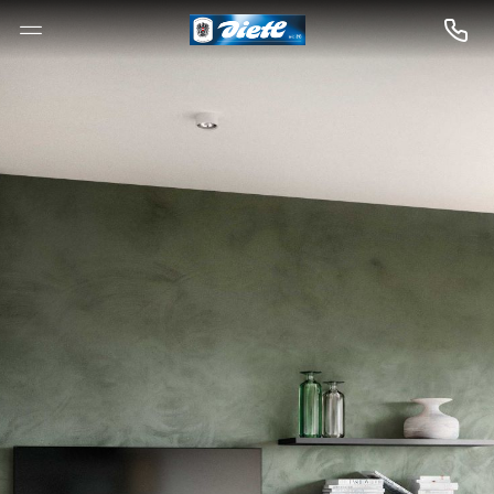
--

