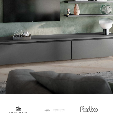
--
--