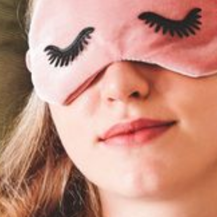
--
--