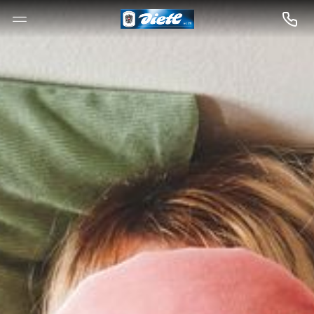
--

