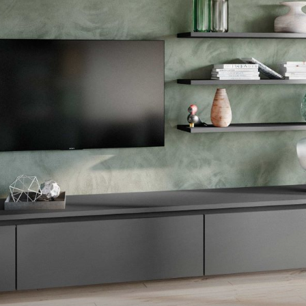
--
--