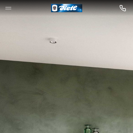
--

