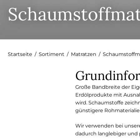
Schaumstoffmat
Startseite
/
Sortiment
/
Matratzen
/
Schaumstoffm
Grundinfo
Große Bandbreite der Ei
Erdölprodukte mit Ausna
wird. Schaumstoffe zeich
günstigere Rohmaterialie
Wir verwenden bei unsere
dadurch langlebiger und 