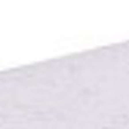
--
--