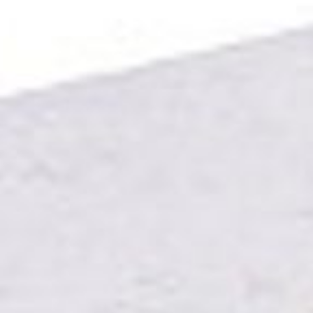
---
---