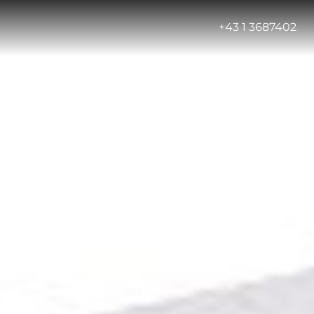
-
+43 1 3687402