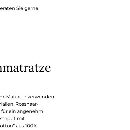
eraten Sie gerne.
mmatratze
aum-Matratze verwenden
ialien. Rosshaar-
n für ein angenehm
rsteppt mit
otton" aus 100%