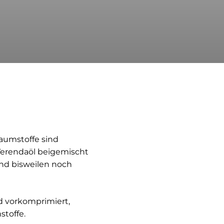
aumstoffe sind
erendaöl beigemischt
und bisweilen noch
d vorkomprimiert,
toffe.