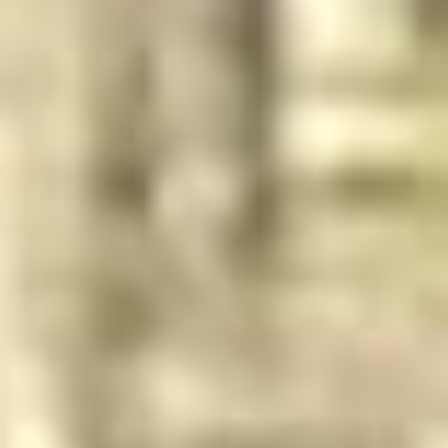
--
--