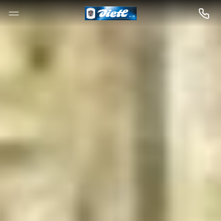
--

