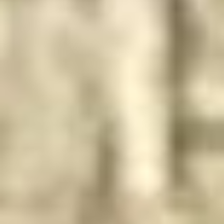
--
--