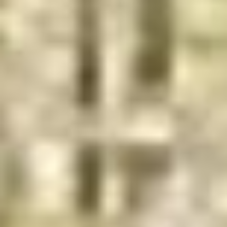
--
--