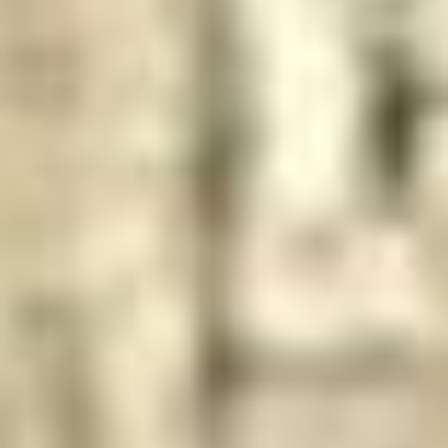
--
--