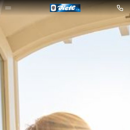
--

