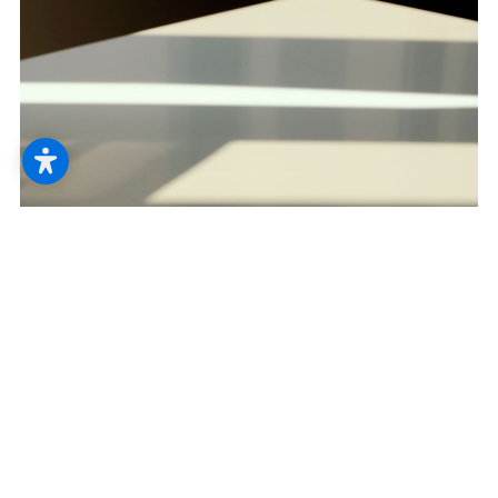
--
Innenliegender Sonnenschutz
Rollos und Co. schützen vor Licht, Hitze