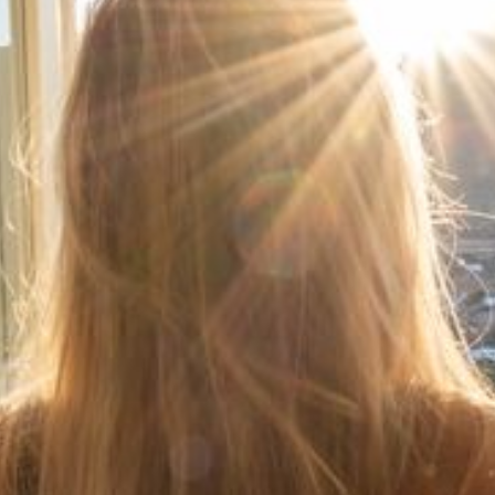
--
--