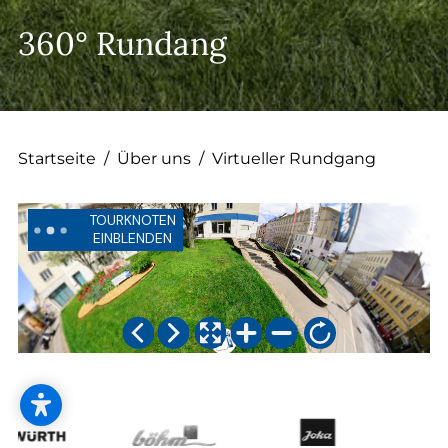
--
360° Rundang
Startseite
/
Über uns
/
Virtueller Rundgang