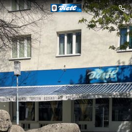
--

