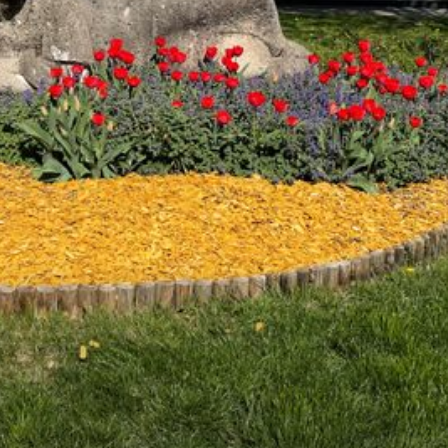
--
--